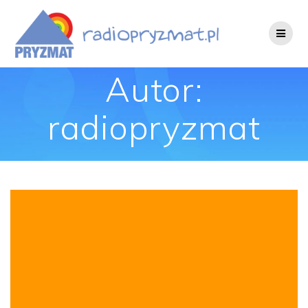
Skip
to
content
Autor:
radiopryzmat