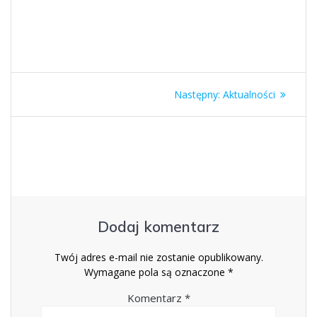
Nawigacja
Następny
Następny:
Aktualności
wpisu
wpis:
Dodaj komentarz
Twój adres e-mail nie zostanie opublikowany.
Wymagane pola są oznaczone
*
Komentarz
*