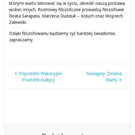
którymi warto kierować się w życiu, określić naszą postawę
wobec innych. Rozmowy filozoficzne prowadzą filozofowie
Beata Sarapata, Marzena Dudziuk – Koluch oraz Wojciech
Zalewski.
Dzięki filozofowaniu będziemy żyć bardziej świadomie,
zapraszamy.
Nawigacja
Poprzedni
Następny
Poprzedni:
Wakacyjne
Następny:
Zmiana
wpisu
wpis:
wpis:
Powtórki Audycji
Warty